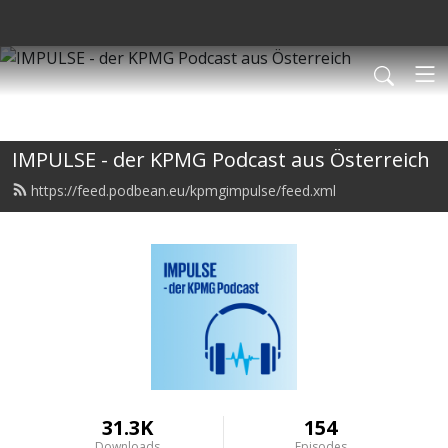
IMPULSE - der KPMG Podcast aus Österreich
https://feed.podbean.eu/kpmgimpulse/feed.xml
31.3K
154
Downloads
Episodes