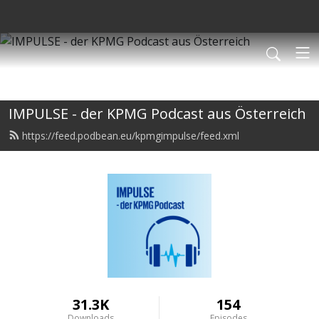
IMPULSE - der KPMG Podcast aus Österreich
https://feed.podbean.eu/kpmgimpulse/feed.xml
31.3K
154
Downloads
Episodes