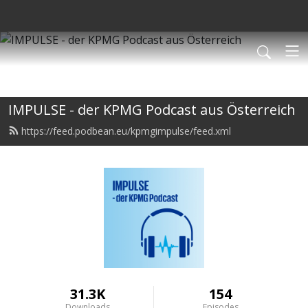
IMPULSE - der KPMG Podcast aus Österreich
https://feed.podbean.eu/kpmgimpulse/feed.xml
31.3K
154
Downloads
Episodes