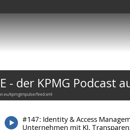
 - der KPMG Podcast au
an.eu/kpmgimpulse/feed.xml
#147: Identity & Access Manage
Unternehmen mit KI, Transpare