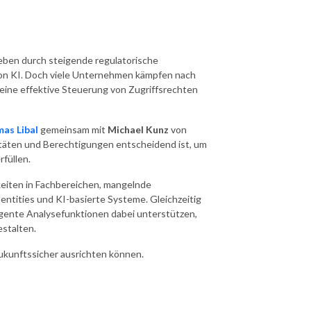
eben durch steigende regulatorische
on KI. Doch viele Unternehmen kämpfen nach
eine effektive Steuerung von Zugriffsrechten
as Libal
gemeinsam mit
Michael Kunz
von
titäten und Berechtigungen entscheidend ist, um
rfüllen.
eiten in Fachbereichen, mangelnde
tities und KI-basierte Systeme. Gleichzeitig
elligente Analysefunktionen dabei unterstützen,
estalten.
ukunftssicher ausrichten können.